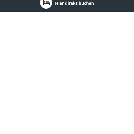
Hier direkt buchen
Bundesland: Thüringen
1
2
3
4
5
6
Hotel am Schloß Apolda
Ort:
Apolda
Region:
Thüringer Wald
Hotel Goldene Sonne
Ort:
Arnstadt
Region:
Thüringer Wald
Hotel & Restaurant Weinberg
Ort:
Artern
Region:
Saale-Unstrut-Region