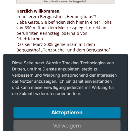
Herzlich willkommen,
in unserem Berggasthof „Heuberghaus“!
Liebe Gäste, Sie befinden sich hier in einer Höhe
von 690 m über dem Meeresspiegel, direkt am
berühmten Rennsteig, oberhalb von
Friedrichroda.
Das seit März 2005 gemeinsam mit dem
Berggasthof „Tanzbuche“ und dem Berggasthof
„Spießberghaus“ betriebene „Heuberghaus“
befindet sich zwischen beiden Hotels in der
Diese Seite nutzt Website Tracking-Technologien von
Mitte.
Dritten, um ihre Dienste anzubieten, stetig zu
Im Jahr 2010 wurde das „Heuberghaus“ von „Kopf
verbessern und Werbung entsprechend der Interessen
bis Fuß“ saniert.
der Nutzer anzuzeigen. Ich bin damit einverstanden
Der sehr schön am Wald und doch
und kann meine Einwilligung jederzeit mit Wirkung für
verkehrsgünstig gelegene Berggasthof verfügt
die Zukunft widerrufen oder ändern.
nun über 5 moderne, top eingerichtete
Ferienwohnungen, aus denen man eine herrliche
Aussicht in die Natur hat.
Ob Frühling, Sommer, Herbst oder Winter – hier
Akzeptieren
macht es Spaß, den wohlverdienten Urlaub zu
verbringen ...
Verweigern
Wir freuen uns auf Ihren Besuch!