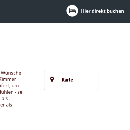
Hier direkt buchen
le Wünsche
2 Zimmer
Karte
mfort, um
fühlen - sei
 als
er als
2